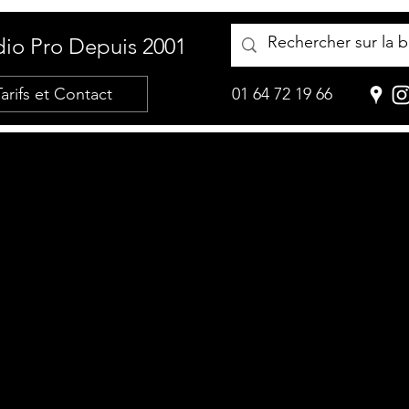
io Pro Depuis 2001
Tarifs et Contact
01 64 72 19 66
 n'y a aucun article à afficher pour le mome