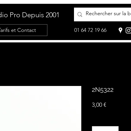
io Pro Depuis 2001
Tarifs et Contact
01 64 72 19 66
2N5322
Prix
3,00 €
Quantité
*