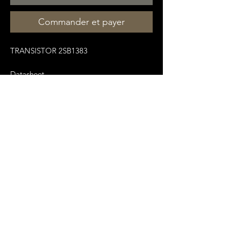
Commander et payer
TRANSISTOR 2SB1383
Datasheet
:
https://pdf1.alldatasheet.fr/datasheet-
pdf/view/575601/SANKEN/2SB1383.html