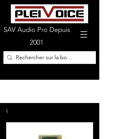
SAV Audio Pro Depuis
2001
01 64 72 19 66