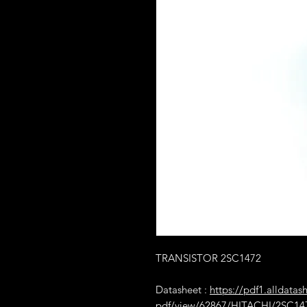
TRANSISTOR 2SC1472
Datasheet :
https://pdf1.alldatas
pdf/view/62867/HITACHI/2SC14