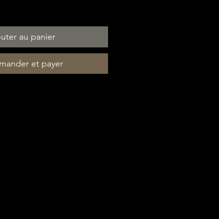
uter au panier
ander et payer