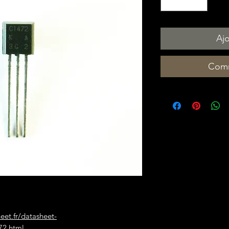
Ajo
Comm
heet.fr/datasheet-
72.html