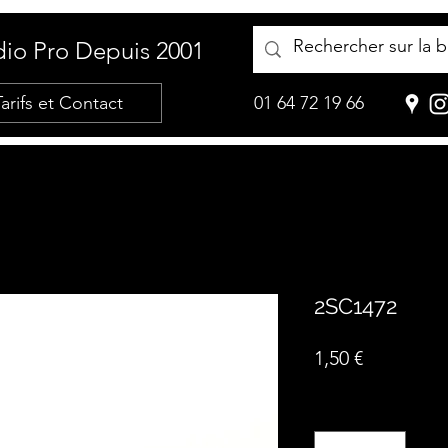
io Pro Depuis 2001
Tarifs et Contact
01 64 72 19 66
2SC1472
Prix
1,50 €
Quantité
*