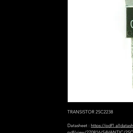
TRANSISTOR 2SC2238
Datasheet :
https://pdf1.alldatas
pdf/view/270816/SAVANTIC/2SC