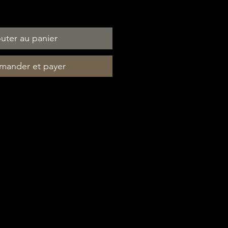
uter au panier
ander et payer