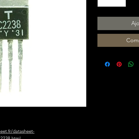
Ajo
Comm
heet.fr/datasheet-
2238.html