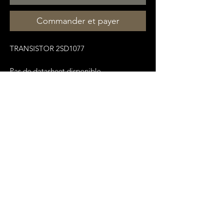
Commander et payer
TRANSISTOR 2SD1077
Pas de datasheet disponible.
No datasheet available.