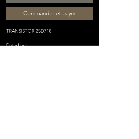
Commander et payer
TRANSISTOR 2SD718
Datasheet
:
https://pdf1.alldatasheet.fr/datasheet-
pdf/view/827348/JSMC/2SD718.html