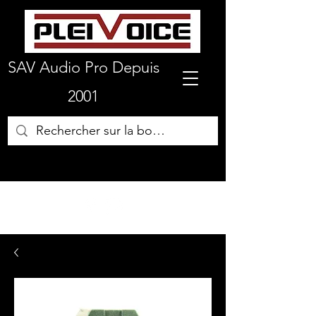
SAV Audio Pro Depuis
2001
01 64 72 19 66