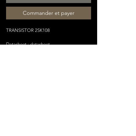
Commander et payer
TRANSISTOR 2SK108
Datasheet :
datasheet-
pdf.com/PDF/2SK108-Datasheet-Toshiba-
1047120