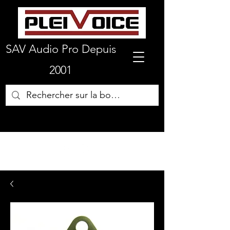
SAV Audio Pro Depuis
2001
01 64 72 19 66