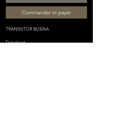
Commander et payer
TRANSISTOR BU326A
Datasheet
:
https://pdf1.alldatasheet.fr/datasheet-
pdf/view/2596/MOSPEC/BU326A.html