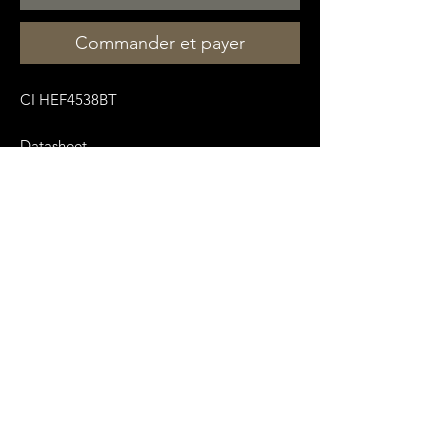
Commander et payer
CI HEF4538BT
Datasheet
:
https://pdf1.alldatasheet.com/datasheet
-
pdf/view/17765/PHILIPS/HEF4538BT.html