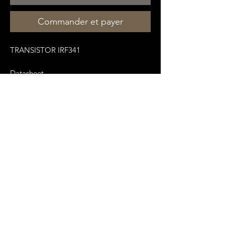
Commander et payer
TRANSISTOR IRF341
Datasheet
:
https://pdf1.alldatasheet.fr/datasheet-
pdf/view/52965/FAIRCHILD/IRF341.html