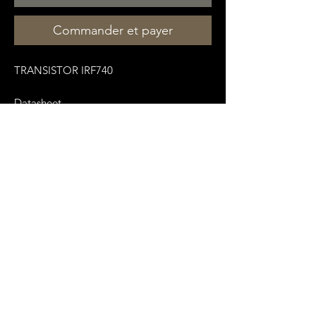
Commander et payer
TRANSISTOR IRF740
Datasheet
:
https://www.vishay.com/docs/91054/910
54.pdf