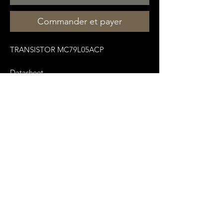
Commander et payer
TRANSISTOR MC79L05ACP
Datasheet
:
https://pdf1.alldatasheet.com/datasheet
-
pdf/view/12349/ONSEMI/MC79L05ACP.h
tml