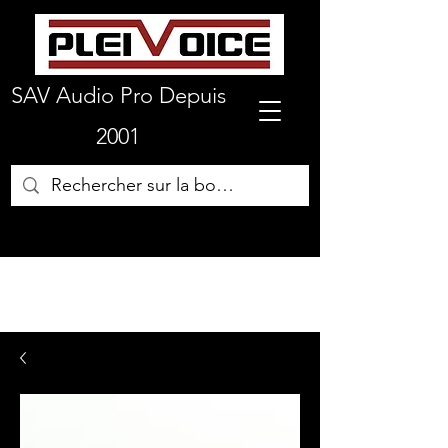
SAV Audio Pro Depuis
2001
01 64 72 19 66