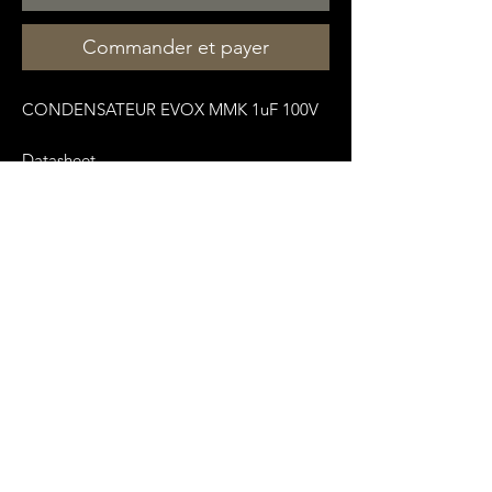
Commander et payer
CONDENSATEUR EVOX MMK 1uF 100V
Datasheet
:
https://pdf1.alldatasheet.com/datasheet
-
pdf/view/831887/KEMET/MMK15105J100
B04L4BULK.html