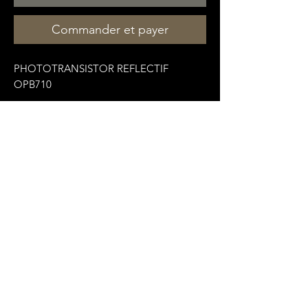
Commander et payer
PHOTOTRANSISTOR REFLECTIF
OPB710
Datasheet
:
https://pdf1.alldatasheet.fr/datasheet-
pdf/view/90218/OPTEK/OPB710.html