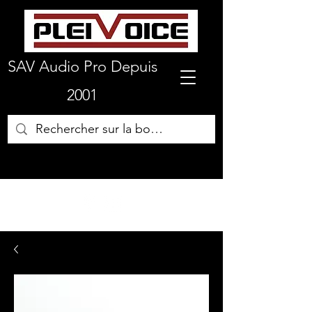
SAV Audio Pro Depuis
2001
01 64 72 19 66