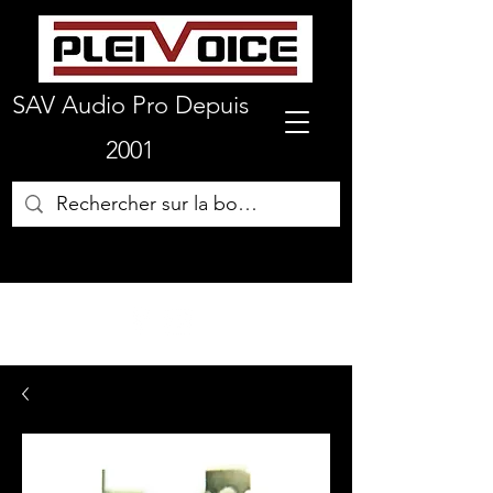
SAV Audio Pro Depuis
2001
01 64 72 19 66