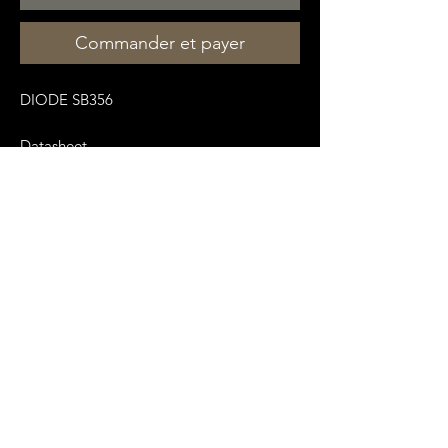
Commander et payer
DIODE SB356
Datasheet
:
https://pdf1.alldatasheet.com/datasheet
-pdf/view/123580/TSC/SB356G.html