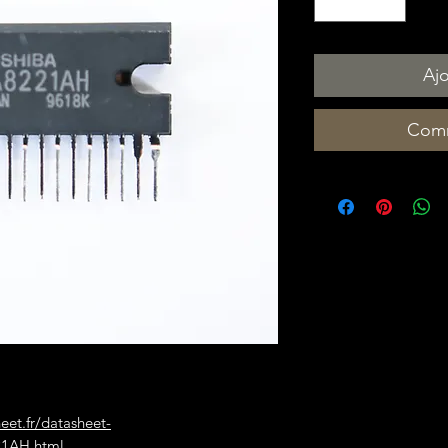
Ajo
Comm
heet.fr/datasheet-
21AH.html