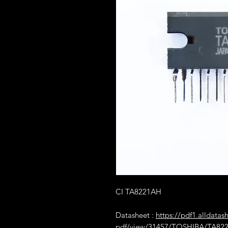
CI TA8221AH
Datasheet :
https://pdf1.alldatas
pdf/view/31457/TOSHIBA/TA82