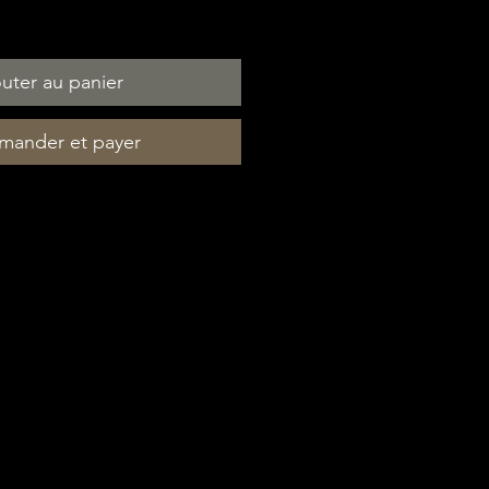
uter au panier
ander et payer