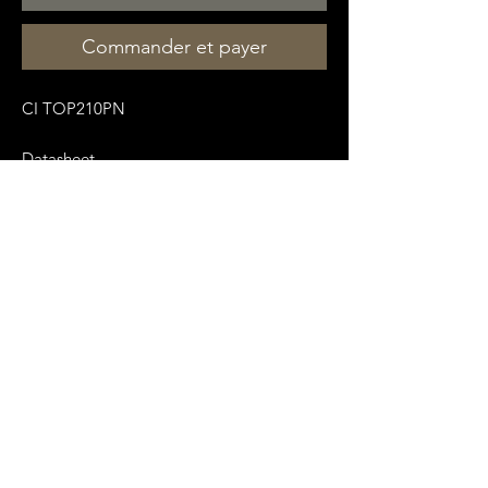
Commander et payer
CI TOP210PN
Datasheet
:
https://pdf1.alldatasheet.fr/datasheet-
pdf/view/34940/POWERINT/TOP210PFI.
html